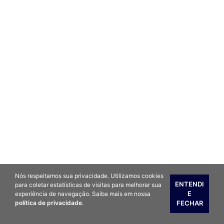
Nós respeitamos sua privacidade. Utilizamos cookies
ENTENDI
para coletar estatísticas de visitas para melhorar sua
E
experiência de navegação. Saiba mais em nossa
FECHAR
política de privacidade
.