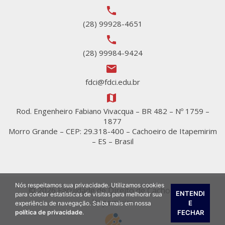
local_phone
(28) 99928-4651
local_phone
(28) 99984-9424
email
fdci@fdci.edu.br
map
Rod. Engenheiro Fabiano Vivacqua – BR 482 – Nº 1759 –
1877
Morro Grande – CEP: 29.318-400 – Cachoeiro de Itapemirim
– ES – Brasil
Nós respeitamos sua privacidade. Utilizamos cookies
© 2026 Faculdade de Direito de Cachoeiro de
ENTENDI
para coletar estatísticas de visitas para melhorar sua
Itapemirim
E
experiência de navegação. Saiba mais em nossa
FECHAR
política de privacidade
.