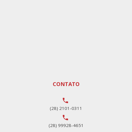
CONTATO
local_phone
(28) 2101-0311
local_phone
(28) 99928-4651