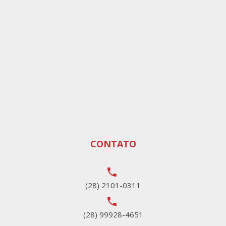
CONTATO
local_phone
(28) 2101-0311
local_phone
(28) 99928-4651