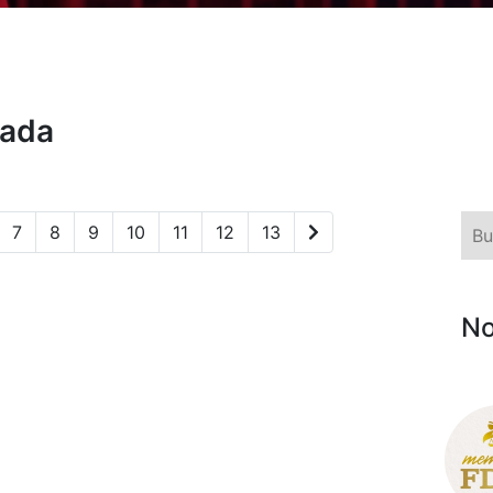
rada
7
8
9
10
11
12
13
No