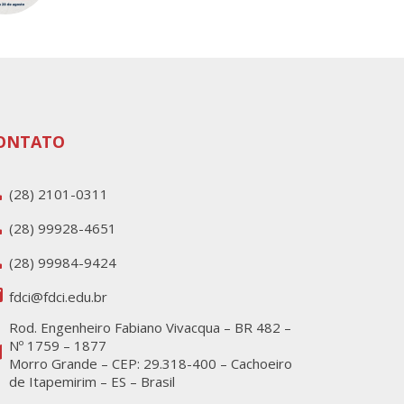
ONTATO
one
(28) 2101-0311
one
(28) 99928-4651
one
(28) 99984-9424
il
fdci@fdci.edu.br
Rod. Engenheiro Fabiano Vivacqua – BR 482 –
Nº 1759 – 1877
p
Morro Grande – CEP: 29.318-400 – Cachoeiro
de Itapemirim – ES – Brasil