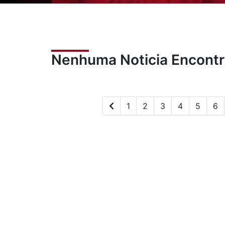
Nenhuma Noticia Encont
1
2
3
4
5
6